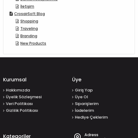
İletişim
CrosairSoft Blog
Shopping
Traveling
Branding
New Products
Kurumsal
Üye
Hakkımızda
Giriş Yap
Üyelik Sözleşmesi
Üye Ol
Veri Politikası
Siparişlerim
Gizlilik Politikası
İadelerim
Hediye Çeklerim
Adress
Kategoriler