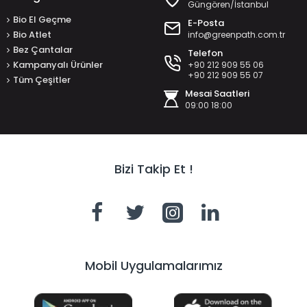
Güngören/İstanbul
Bio El Geçme
E-Posta
Bio Atlet
info@greenpath.com.tr
Bez Çantalar
Telefon
Kampanyalı Ürünler
+90 212 909 55 06
+90 212 909 55 07
Tüm Çeşitler
Mesai Saatleri
09:00 18:00
Bizi Takip Et !
Mobil Uygulamalarımız